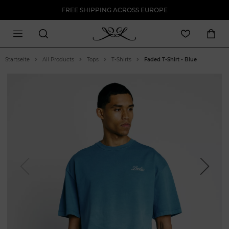
FREE SHIPPING ACROSS EUROPE
Startseite
All Products
Tops
T-Shirts
Faded T-Shirt - Blue
Previous
Next