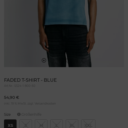
FADED T-SHIRT - BLUE
Art.Nr.:
SS24-1-800-50
54,90 €
inkl. 19 % MwSt. zzgl.
Versandkosten
Size
Größenhilfe
XS
S
M
L
XL
XXL