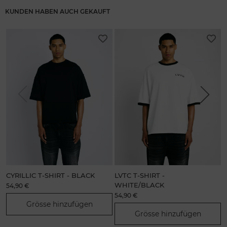
KUNDEN HABEN AUCH GEKAUFT
Previous
Next
CYRILLIC T-SHIRT - BLACK
LVTC T-SHIRT -
F
WHITE/BLACK
54,90 €
5
54,90 €
Grösse hinzufügen
Grösse hinzufügen