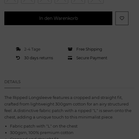
In den Warenkorb
2-4 Tage
Free Shipping
30 days returns
Secure Payment
DETAILS
The Ripped Longsleeve features a cropped and straight fit,
crafted from lightweight 300gsm cotton for an airy structured
feel. A distinctive fabric patch with a ripped "L" is sewn onto the
chest, adding a unique touch to this minimalist piece.
Fabric patch with "L" on the chest
300gsm, 100% premium cotton
Cropped and straight fit