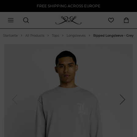
FREE SHIPPING ACROSS EUROPE
Startseite
All Products
Tops
Longsleeves
Ripped Longsleeve - Grey
Previous
Next