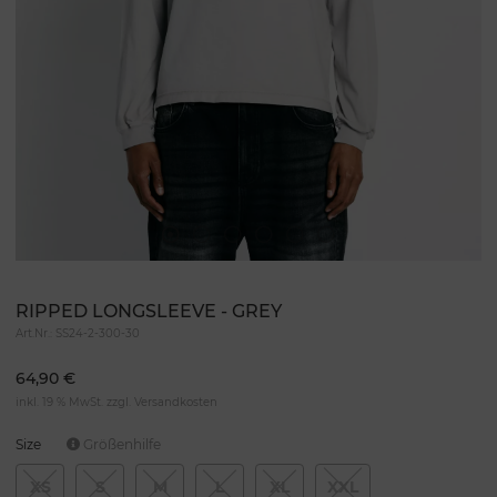
RIPPED LONGSLEEVE - GREY
Art.Nr.:
SS24-2-300-30
64,90 €
inkl. 19 % MwSt. zzgl.
Versandkosten
Size
Größenhilfe
XS
S
M
L
XL
XXL