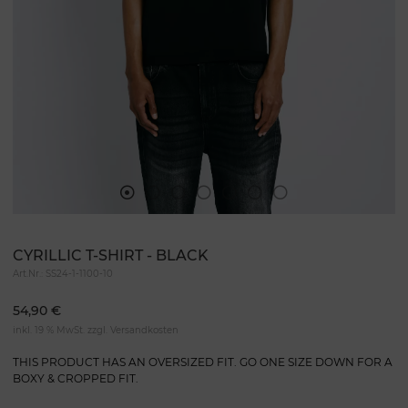
CYRILLIC T-SHIRT - BLACK
Art.Nr.:
SS24-1-1100-10
54,90 €
inkl. 19 % MwSt. zzgl.
Versandkosten
THIS PRODUCT HAS AN OVERSIZED FIT. GO ONE SIZE DOWN FOR A
BOXY & CROPPED FIT.