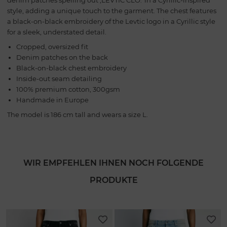
style, adding a unique touch to the garment. The chest features
a black-on-black embroidery of the Levtic logo in a Cyrillic style
for a sleek, understated detail.
Cropped, oversized fit
Denim patches on the back
Black-on-black chest embroidery
Inside-out seam detailing
100% premium cotton, 300gsm
Handmade in Europe
The model is 186 cm tall and wears a size L.
WIR EMPFEHLEN IHNEN NOCH FOLGENDE
PRODUKTE