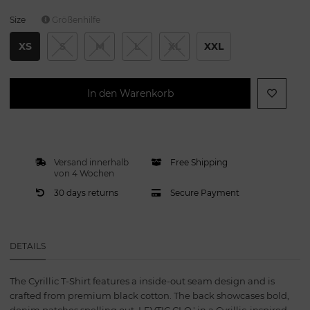
Size
Größenhilfe
XS
S
M
L
XL
XXL
In den Warenkorb
Versand innerhalb
Free Shipping
von 4 Wochen
30 days returns
Secure Payment
DETAILS
The Cyrillic T-Shirt features a inside-out seam design and is
crafted from premium black cotton. The back showcases bold,
denim patches spelling out ‚LEVTIC CLO.' in a Cyrillic-inspired