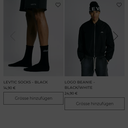
Previous
Next
LEVTIC SOCKS - BLACK
LOGO BEANIE -
L
BLACK/WHITE
14,90 €
24,90 €
5
Grösse hinzufügen
Grösse hinzufügen