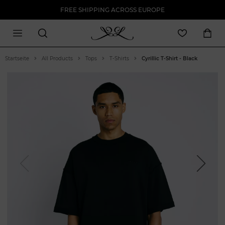
FREE SHIPPING ACROSS EUROPE
Startseite
All Products
Tops
T-Shirts
Cyrillic T-Shirt - Black
Previous
Next