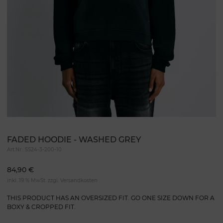
FADED HOODIE - WASHED GREY
Art.Nr.:
SS24-3-200-10
84,90 €
inkl. 19 % MwSt. zzgl.
Versandkosten
THIS PRODUCT HAS AN OVERSIZED FIT. GO ONE SIZE DOWN FOR A
BOXY & CROPPED FIT.