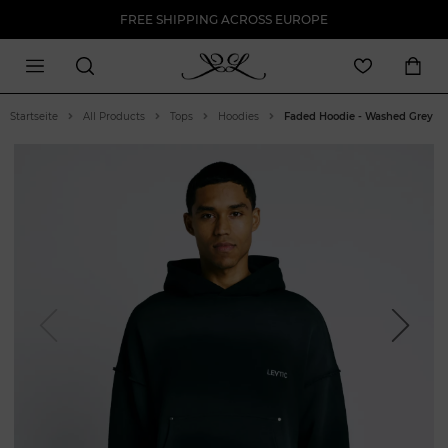
FREE SHIPPING ACROSS EUROPE
Startseite
All Products
Tops
Hoodies
Faded Hoodie - Washed Grey
Previous
Next