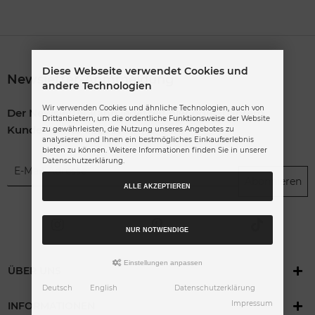
Diese Webseite verwendet Cookies und
Newsletter-Anmmeldung
andere Technologien
Wir verwenden Cookies und ähnliche Technologien, auch von
Der Newsletter kann jederzeit hier oder in Ihrem
Drittanbietern, um die ordentliche Funktionsweise der Website
Kundenkonto abbestellt werden.
zu gewährleisten, die Nutzung unseres Angebotes zu
analysieren und Ihnen ein bestmögliches Einkaufserlebnis
bieten zu können. Weitere Informationen finden Sie in unserer
Datenschutzerklärung.
Abonnieren
ALLE AKZEPTIEREN
NUR NOTWENDIGE
Einstellungen anpassen
ÜBER UNS
Deutsch
English
Datenschutzerklärung
Impressum
INFORMATIONEN