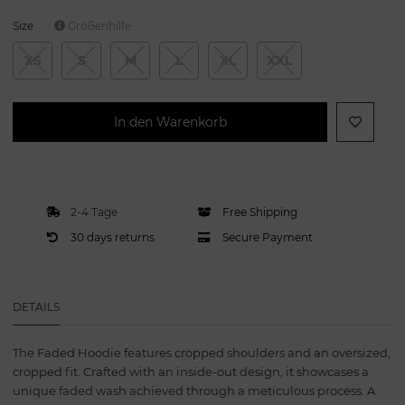
Size
Größenhilfe
XS
S
M
L
XL
XXL
In den Warenkorb
2-4 Tage
Free Shipping
30 days returns
Secure Payment
DETAILS
The Faded Hoodie features cropped shoulders and an oversized,
cropped fit. Crafted with an inside-out design, it showcases a
unique faded wash achieved through a meticulous process. A