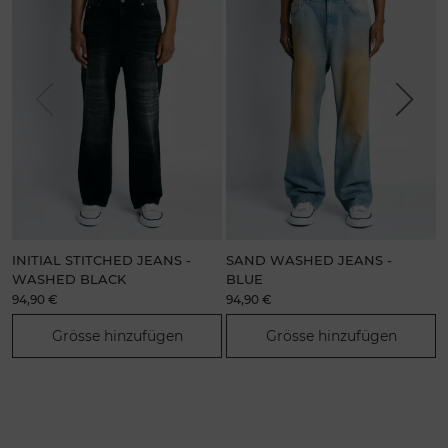
Previous
Next
INITIAL STITCHED JEANS -
SAND WASHED JEANS -
C
WASHED BLACK
BLUE
94,90 €
94,90 €
7
Grösse hinzufügen
Grösse hinzufügen