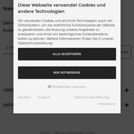
Diese Webseite verwendet Cookies und
Newsletter-Anmmeldung
andere Technologien
Wir verwenden Cookies und ähnliche Technologien, auch von
Der Newsletter kann jederzeit hier oder in Ihrem
Drittanbietern, um die ordentliche Funktionsweise der Website
Kundenkonto abbestellt werden.
zu gewährleisten, die Nutzung unseres Angebotes zu
analysieren und Ihnen ein bestmögliches Einkaufserlebnis
bieten zu können. Weitere Informationen finden Sie in unserer
Datenschutzerklärung.
Abonnieren
ALLE AKZEPTIEREN
NUR NOTWENDIGE
Einstellungen anpassen
ÜBER UNS
Deutsch
English
Datenschutzerklärung
Impressum
INFORMATIONEN
LEVTIC - Official Onlineshop © 2026