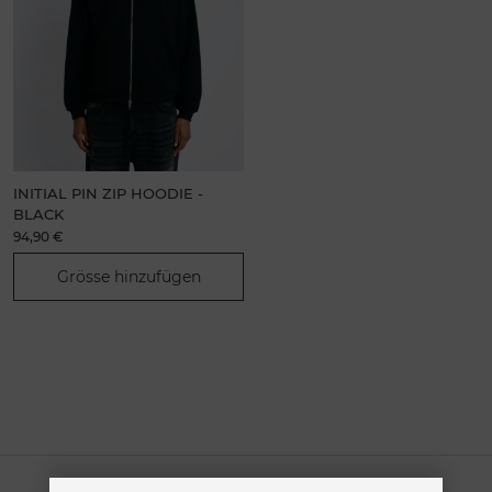
INITIAL PIN ZIP HOODIE -
BLACK
94,90 €
Grösse hinzufügen