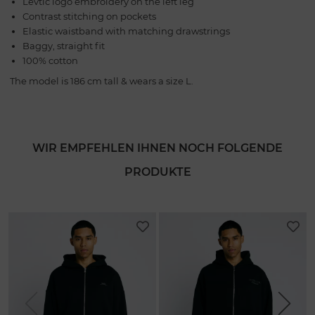
Levtic logo embroidery on the left leg
Contrast stitching on pockets
Elastic waistband with matching drawstrings
Baggy, straight fit
100% cotton
The model is 186 cm tall & wears a size L.
WIR EMPFEHLEN IHNEN NOCH FOLGENDE
PRODUKTE
Previous
Next