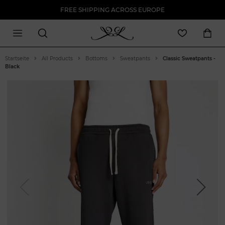
FREE SHIPPING ACROSS EUROPE
Startseite
All Products
Bottoms
Sweatpants
Classic Sweatpants -
Black
Previous
Next