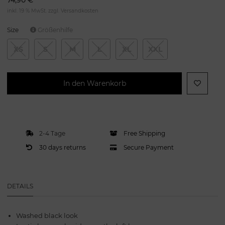
inkl. 19 % MwSt. zzgl.
Versandkosten
Size
Größenhilfe
XS
S
M
L
XL
XXL
In den Warenkorb
2-4 Tage
Free Shipping
30 days returns
Secure Payment
DETAILS
Washed black look