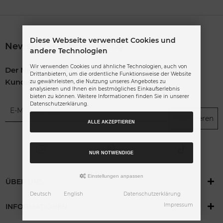
Diese Webseite verwendet Cookies und
Newsletter-Anmmeldung
andere Technologien
Wir verwenden Cookies und ähnliche Technologien, auch von
Der Newsletter kann jederzeit hier oder in Ihrem
Drittanbietern, um die ordentliche Funktionsweise der Website
Kundenkonto abbestellt werden.
zu gewährleisten, die Nutzung unseres Angebotes zu
analysieren und Ihnen ein bestmögliches Einkaufserlebnis
bieten zu können. Weitere Informationen finden Sie in unserer
Datenschutzerklärung.
Abonnieren
ALLE AKZEPTIEREN
NUR NOTWENDIGE
Einstellungen anpassen
ÜBER UNS
Deutsch
English
Datenschutzerklärung
Impressum
INFORMATIONEN