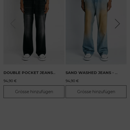
Previous
Next
DOUBLE POCKET JEANS - WASHED BLACK
SAND WASHED JEANS - BLUE
94,90 €
94,90 €
9
Grösse hinzufügen
Grösse hinzufügen