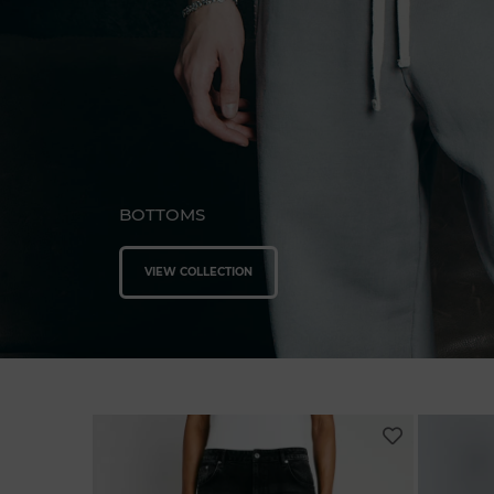
BOTTOMS
VIEW COLLECTION