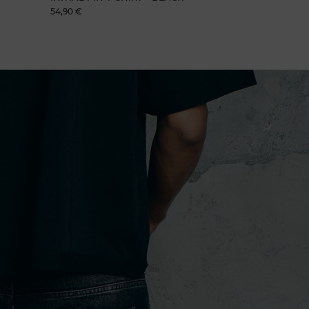
L
L
L
L
L
L
54,90 €
S
S
S
S
S
S
M
M
M
M
M
M
L
L
L
L
L
L
XL
XL
XL
XL
XL
XL
XXL
XXL
XXL
XXL
XXL
XXL
XS
XS
XS
XS
XS
XS