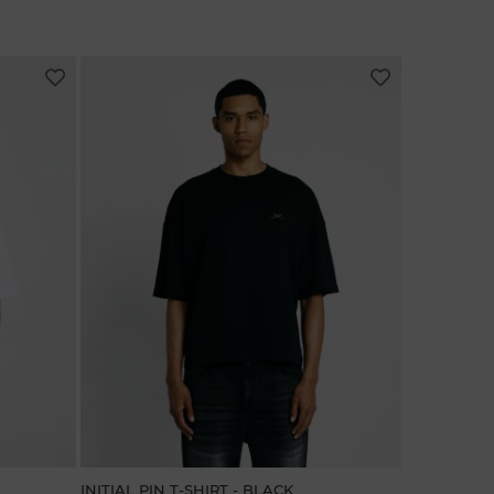
INITIAL PIN T-SHIRT - BLACK