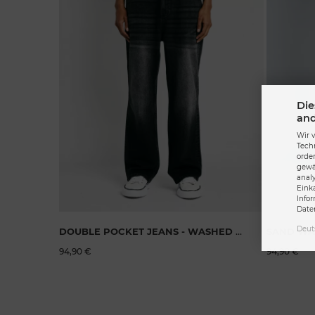
Die
and
Wir 
Tech
orde
gewä
anal
Eink
Info
Date
Deut
DOUBLE POCKET JEANS - WASHED BLACK
SAND WAS
M
M
M
M
M
M
L
L
L
L
L
L
XL
XL
XL
XL
XL
XL
XXL
XXL
XXL
XXL
XXL
XXL
X
X
X
X
X
X
XS
XS
XS
XS
XS
XS
S
S
S
S
S
S
94,90 €
94,90 €